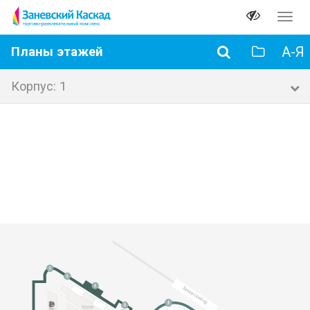
Перек
навиг
А-Я
Планы этажей
Корпус: 1