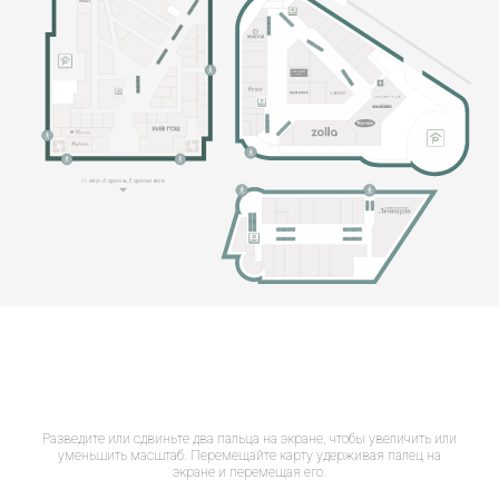
Разведите или сдвиньте два пальца на экране, чтобы увеличить или
уменьшить масштаб. Перемещайте карту удерживая палец на
экране и перемещая его.