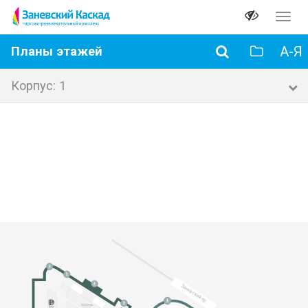
Перек
навиг
А-Я
Планы этажей
Корпус: 1