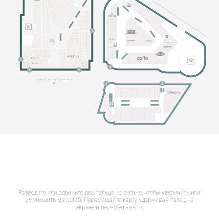
Разведите или сдвиньте два пальца на экране, чтобы увеличить или
уменьшить масштаб. Перемещайте карту удерживая палец на
экране и перемещая его.