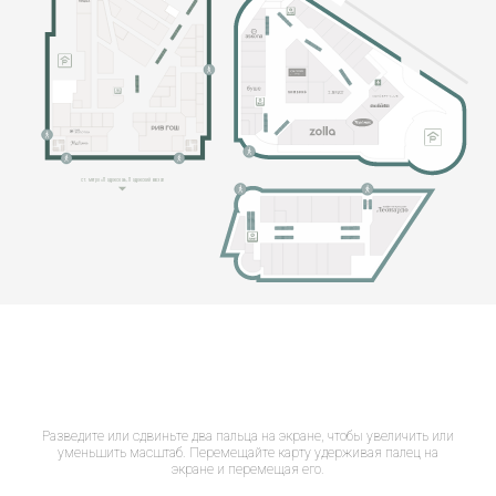
Разведите или сдвиньте два пальца на экране, чтобы увеличить или
уменьшить масштаб. Перемещайте карту удерживая палец на
экране и перемещая его.