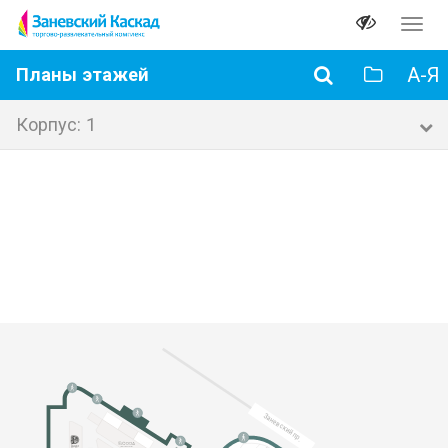
Перек
навиг
А-Я
Планы этажей
Корпус: 1