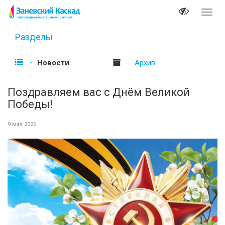
Перек
навиг
Разделы
Новости
Архив
Поздравляем вас с Днём Beликoй
Победы!
9 мая 2026