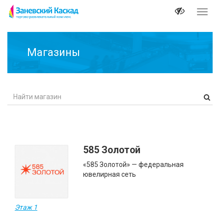
Перек
навиг
Магазины
585 Золотой
«585 Золотой» — федеральная
ювелирная сеть
Этаж 1