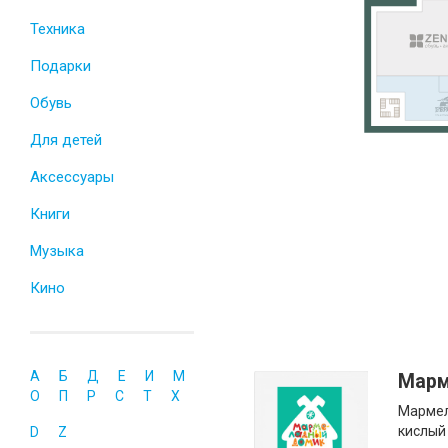
Техника
Подарки
Обувь
Для детей
Аксессуары
Книги
Музыка
Кино
А
Б
Д
Е
И
М
Марм
О
П
Р
С
Т
Х
Мармел
кислый
D
Z