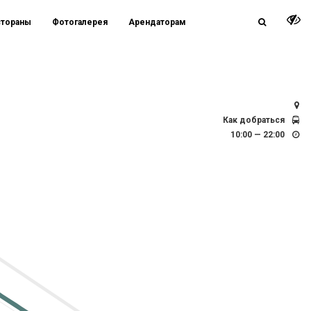
стораны
Фотогалерея
Арендаторам
СПб, Заневский просп., д. 67, к.2 / д. 71
Как добраться
10:00 — 22:00