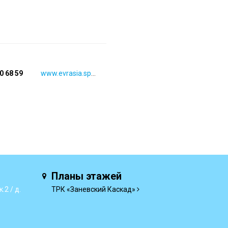
80 68 59
www.evrasia.spb.ru
Планы этажей
.2 / д.
ТРК «Заневский Каскад»