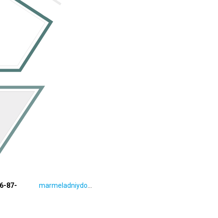
66-87-
marmeladniydomik.tilda.ws