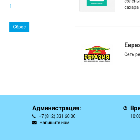
соленый
1
сахара
Сброс
Евра
Сеть р
Администрация:
Вр
+7 (812) 331 60 00
10:0
Напишите нам