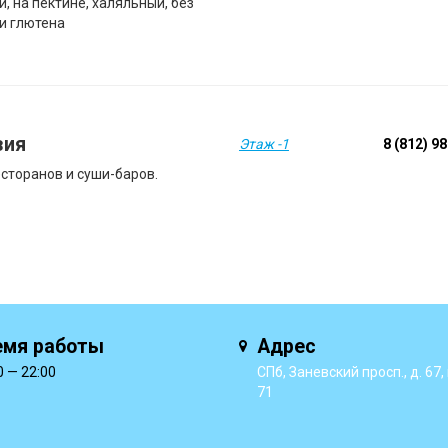
, на пектине, халяльный, без
 и глютена
зия
Этаж -1
8 (812) 9
есторанов и суши-баров.
емя работы
Адрес
0 — 22:00
СПб, Заневский просп., д. 67, к
71