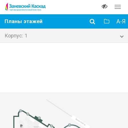
Перек
навиг
А-Я
Планы этажей
Корпус: 1