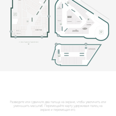
Разведите или сдвиньте два пальца на экране, чтобы увеличить или
уменьшить масштаб. Перемещайте карту удерживая палец на
экране и перемещая его.