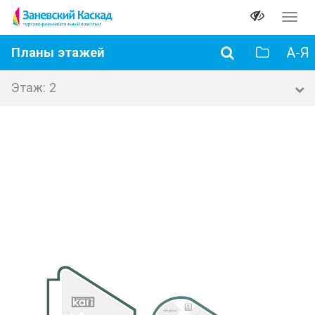
Перек
навиг
А-Я
Планы этажей
Этаж: 2