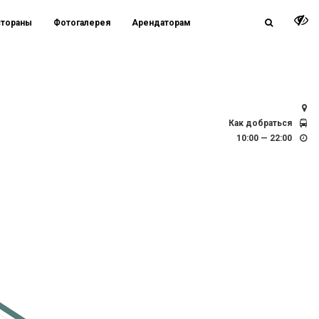
стораны
Фотогалерея
Арендаторам
СПб, Заневский просп., д. 67, к.2 / д. 71
Как добраться
10:00 — 22:00