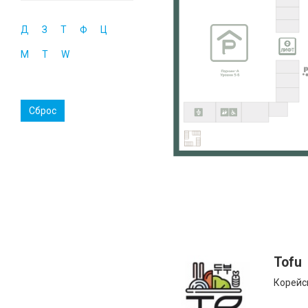
Д
З
Т
Ф
Ц
M
T
W
Сброс
Tofu
Корейс