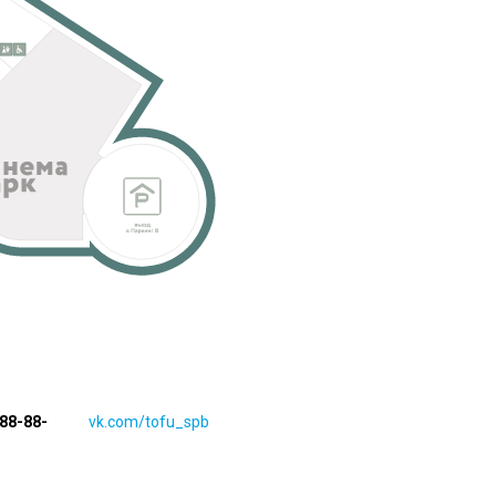
388-88-
vk.com/tofu_spb