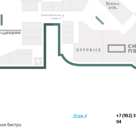
Этаж 4
+7 (952) 
04
кое бистро.