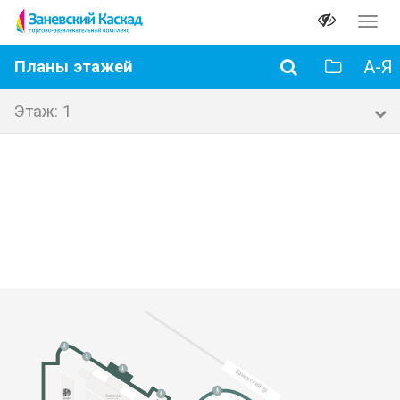
Перек
навиг
А-Я
Планы этажей
Этаж: 1