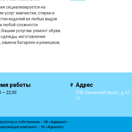
ия сециализируется на
и услуг химчистки, стирки и
стки изделий из любых видов
 и любой сложности.
к Вашим услугам: ремонт обуви,
 одежды, изготовление
, замена батареек и ремешков.
емя работы
Адрес
0 — 22:00
СПб, Заневский просп., д. 67, к
71
велопер и собственник –
ХК «Адамант»
равляющая компания –
УК «Адамант»