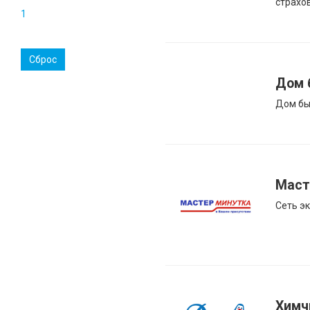
страхо
1
Сброс
Дом 
Дом бы
Маст
Сеть э
Химч