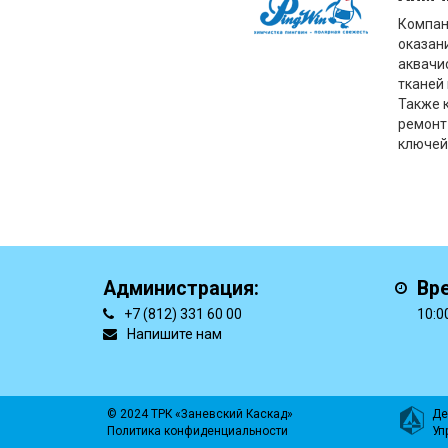
Компан
оказани
аквачи
тканей
Также 
ремонт
ключей
Администрация:
Вр
+7 (812) 331 60 00
10:0
Напишите нам
© 2024 ТРК «Заневский Каскад»
Де
Политика конфиденциальности
Уп