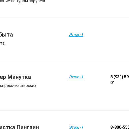
вание по турам зарубеж.
быта
Этаж -1
та.
ер Минутка
Этаж -1
8 (931) 5
01
кспресс-мастерских.
истка Пингвин
Этаж -1
8-800-55