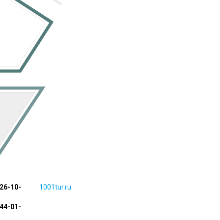
426-10-
1001tur.ru
244-01-