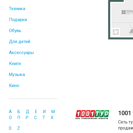
Техника
Подарки
Обувь
Для детей
Аксессуары
Книги
Музыка
Кино
А
Б
Д
Е
И
М
1001
О
П
Р
С
Т
Х
Сеть ту
продаж
D
Z