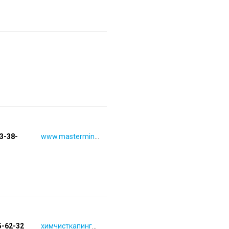
93-38-
www.masterminutka.ru
5-62-32
химчисткапингвин.рф