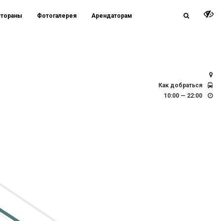
стораны
Фотогалерея
Арендаторам
СПб, Заневский просп., д. 67, к.2 / д. 71
Как добраться
10:00 — 22:00