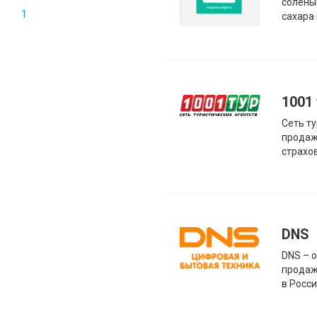
соленый
1
сахара
1001
Сеть ту
продаж
страхо
DNS
DNS – 
продаж
в Росси