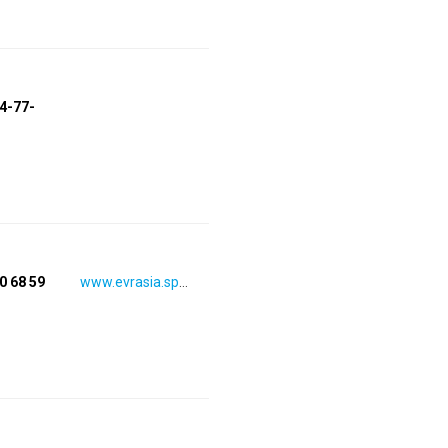
94-77-
80 68 59
www.evrasia.spb.ru