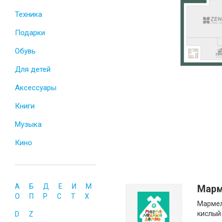
Техника
Подарки
Обувь
Для детей
Аксессуары
Книги
Музыка
Кино
А
Б
Д
Е
И
М
Марм
О
П
Р
С
Т
Х
Мармел
кислый
D
Z