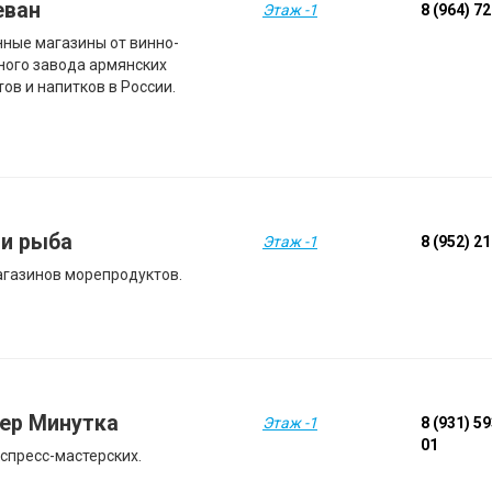
еван
Этаж -1
8 (964) 7
ные магазины от винно-
ного завода армянских
ов и напитков в России.
 и рыба
Этаж -1
8 (952) 2
агазинов морепродуктов.
ер Минутка
Этаж -1
8 (931) 5
01
кспресс-мастерских.