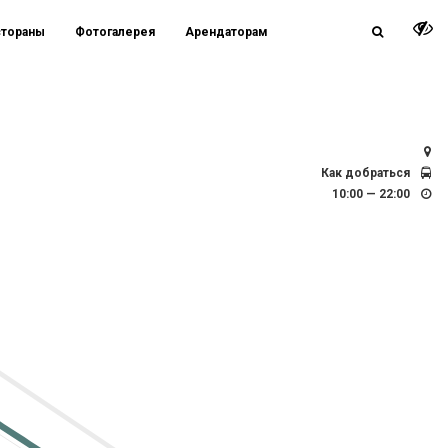
стораны
Фотогалерея
Арендаторам
СПб, Заневский просп., д. 67, к.2 / д. 71
Как добраться
10:00 — 22:00