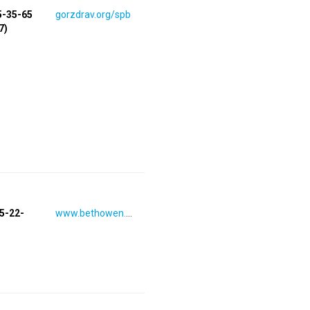
5-35-65
gorzdrav.org/spb
7)
55-22-
www.bethowen.ru