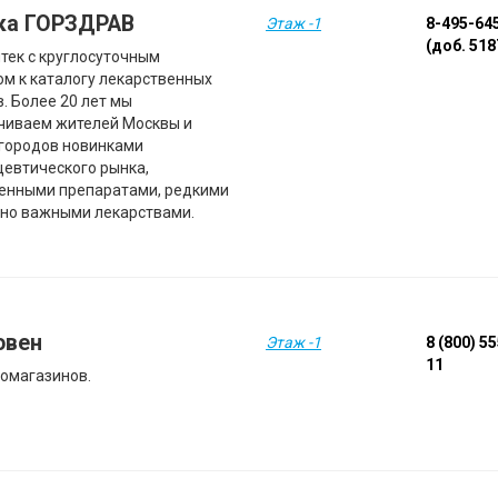
ка ГОРЗДРАВ
Этаж -1
8-495-64
(доб. 518
птек с круглосуточным
ом к каталогу лекарственных
. Более 20 лет мы
чиваем жителей Москвы и
 городов новинками
евтического рынка,
енными препаратами, редкими
но важными лекарствами.
овен
Этаж -1
8 (800) 5
11
оомагазинов.