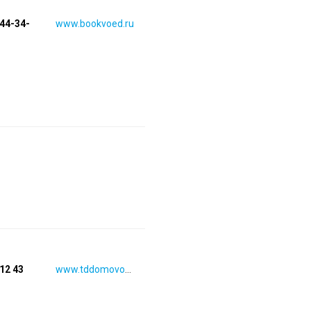
244-34-
www.bookvoed.ru
612 43
www.tddomovoy.ru