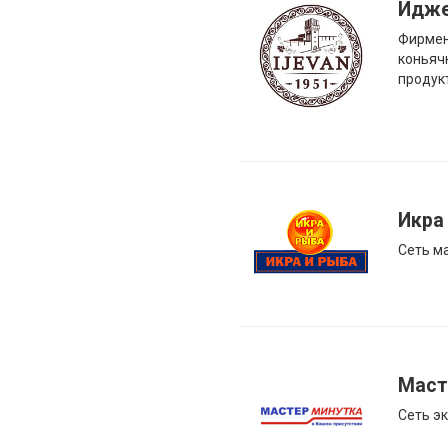
Идж
Фирмен
коньяч
продукт
Икра
Сеть м
Маст
Сеть э