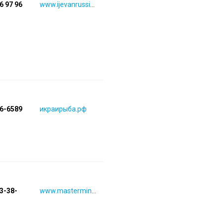
26 97 96
www.ijevanrussia.ru
16-6589
икраирыба.рф
93-38-
www.masterminutka.ru