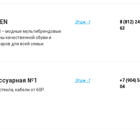
EN
Этаж -1
8 (812) 2
63
 – модные мультибрендовые
ны качественной обуви и
уаров для всей семьи.
ссуарная №1
Этаж -1
+7 (904) 
04
стекла, кабели от 60Р.