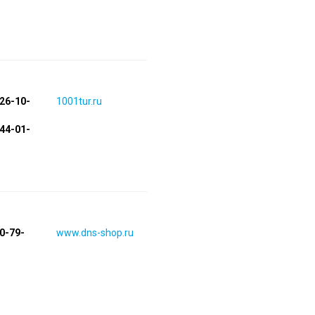
426-10-
1001tur.ru
244-01-
70-79-
www.dns-shop.ru