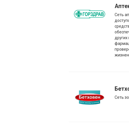
Апте
Сеть а
доступ
средств
обеспе
других
фармац
провер
жизнен
Бетх
Сеть з