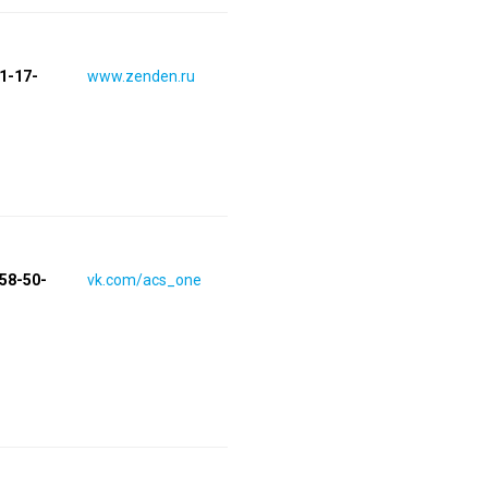
41-17-
www.zenden.ru
558-50-
vk.com/acs_one