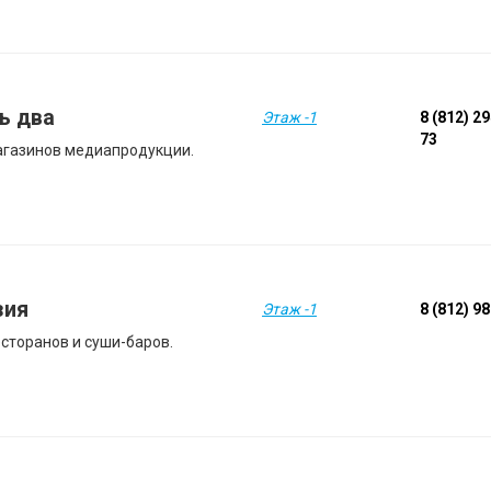
ь два
Этаж -1
8 (812) 2
73
агазинов медиапродукции.
зия
Этаж -1
8 (812) 9
есторанов и суши-баров.