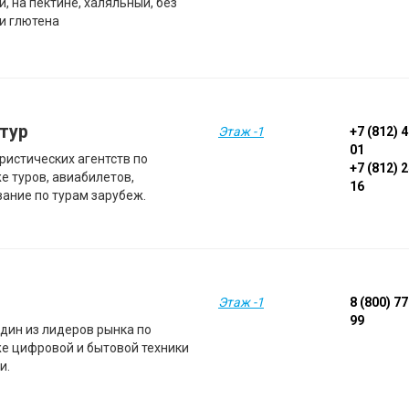
, на пектине, халяльный, без
 и глютена
 тур
Этаж -1
+7 (812) 
01
ристических агентств по
+7 (812) 
е туров, авиабилетов,
16
вание по турам зарубеж.
Этаж -1
8 (800) 7
99
один из лидеров рынка по
е цифровой и бытовой техники
и.