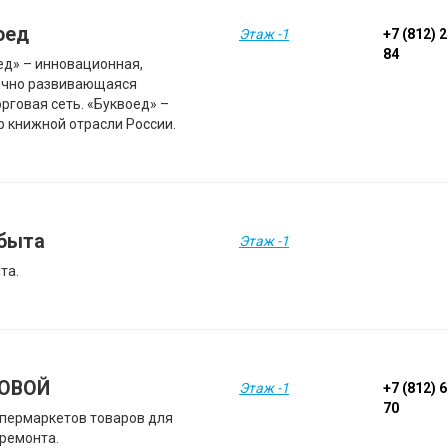
оед
Этаж -1
+7 (812) 
84
ед» – инновационная,
чно развивающаяся
рговая сеть. «Буквоед» –
р книжной отрасли России.
быта
Этаж -1
та.
ОВОЙ
Этаж -1
+7 (812) 
70
упермаркетов товаров для
 ремонта.