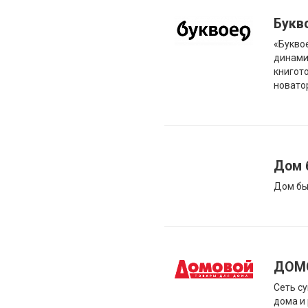
Букв
«Букво
динами
книгото
новато
Дом 
Дом бы
ДОМ
Сеть с
дома и