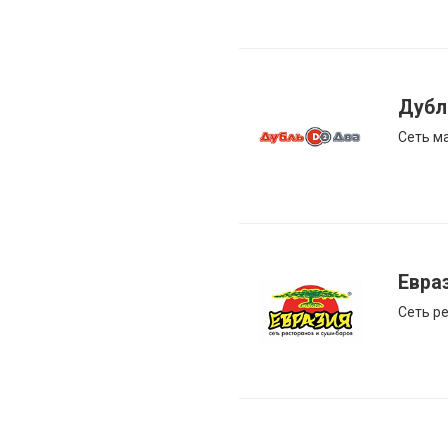
Дубл
Сеть м
Евра
Сеть р