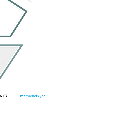
66-87-
marmeladniydomik.tilda.ws