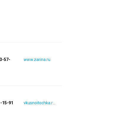
83-57-
www.zarina.ru
3-15-91
vkusnoitochka.ruvkusnoitochka.ru