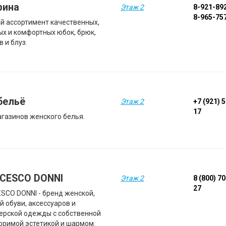
рина
Этаж 2
8-921-89
8-965-75
й ассортимент качественных,
ых и комфортных юбок, брюк,
 и блуз.
бельё
Этаж 2
+7 (921) 
17
агазинов женского белья.
CESCO DONNI
Этаж 2
8 (800) 7
27
SCO DONNI - бренд женской,
й обуви, аксессуаров и
ерской одежды с собственной
оримой эстетикой и шармом.