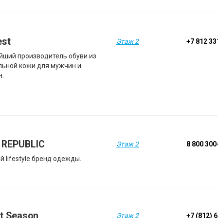
est
Этаж 2
+7 812 33
йший производитель обуви из
льной кожи для мужчин и
н.
 REPUBLIC
Этаж 2
8 800 300
 lifestyle бренд одежды.
t Season
Этаж 2
+7 (812) 