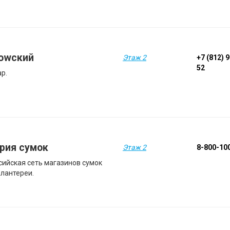
owский
Этаж 2
+7 (812) 
52
ар.
рия сумок
Этаж 2
8-800-10
сийская сеть магазинов сумок
алантереи.