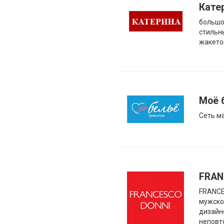
Кате
большо
стильн
жакетов
Моё 
Cеть м
FRAN
FRANCE
мужско
дизайн
неповт