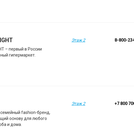
IGHT
Этаж 2
8-800-23
HT – первый в России
ный гипермаркет.
Этаж 2
+7 800 7
 семейный fashion-бренд,
щий основу для любого
оба и дома.