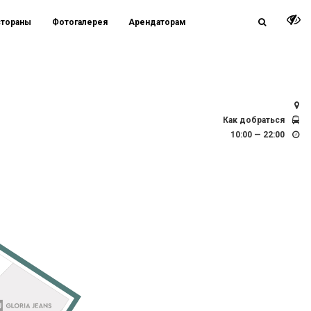
стораны
Фотогалерея
Арендаторам
СПб, Заневский просп., д. 67, к.2 / д. 71
Как добраться
10:00 — 22:00