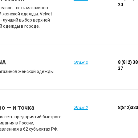
20
Season - сеть магазинов
й женской одежды. Velvet
 - лучший выбор верхней
й одежды в городе.
NA
Этаж 2
8 (812) 3
37
агазинов женской одежды.
но — и точка
Этаж 2
8(812)33
я сеть предприятий быстрого
ивания в России,
авленная в 62 субъектах РФ.