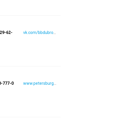
929-62-
vk.com/bbdubrowskiy
0-777-0
www.petersburg.imperiasumok.ru