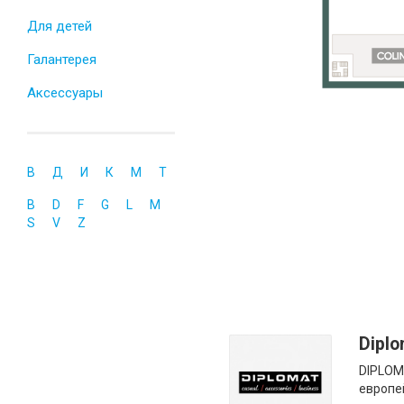
Для детей
Галантерея
Аксессуары
В
Д
И
К
М
Т
B
D
F
G
L
M
S
V
Z
Dipl
DIPLOM
европе