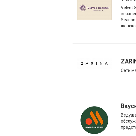
Velvet 
верхне
Season
женско
ZARI
Сеть м
Вкус
Ведуща
обслуж
предст