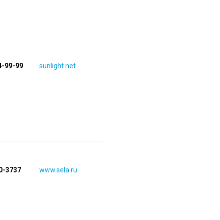
4-99-99
sunlight.net
00-3737
www.sela.ru