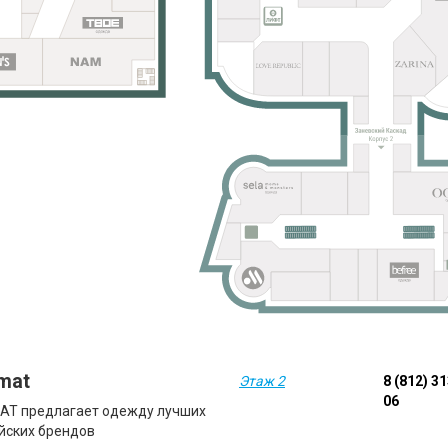
omat
Этаж 2
8 (812) 3
06
AT предлагает одежду лучших
йских брендов