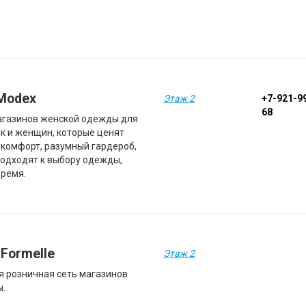
Modex
Этаж 2
+7-921-9
68
агазинов женской одежды для
к и женщин, которые ценят
, комфорт, разумный гардероб,
подходят к выбору одежды,
время.
 Formelle
Этаж 2
я розничная сеть магазинов
ы.