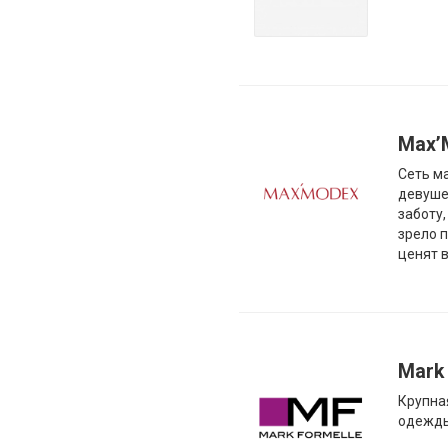
Max’
Cеть м
девуше
заботу
зрело 
ценят 
Mark
Крупна
одежд