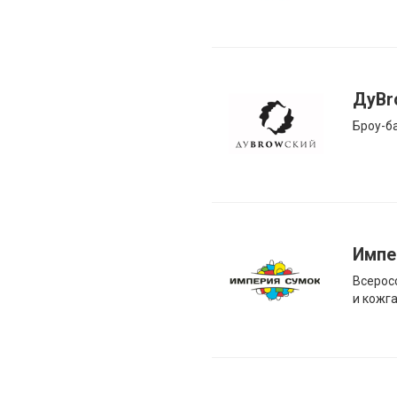
ДуBr
Броу-б
Импе
Всерос
и кожг