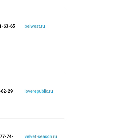
1-63-65
belwest.ru
-62-29
loverepublic.ru
677-74-
velvet-season.ru