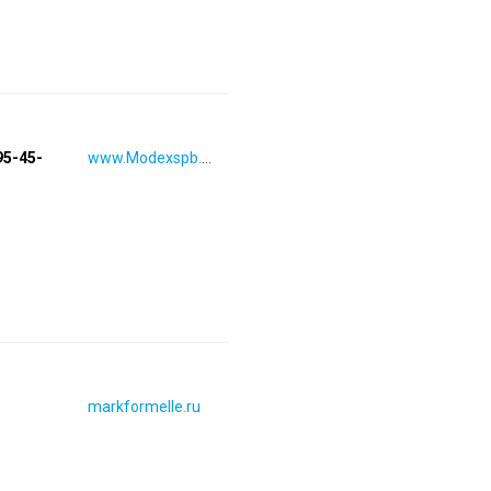
95-45-
www.Modexspb.ru
markformelle.ru