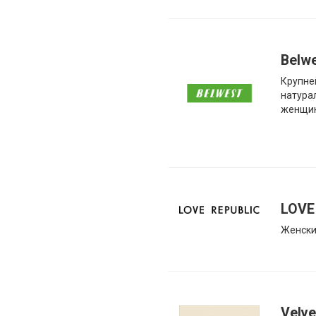
Belw
Крупне
натура
женщи
LOVE
Женский
Velve