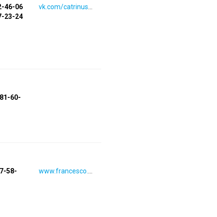
2-46-06
vk.com/catrinushka
7-23-24
581-60-
07-58-
www.francesco.ru