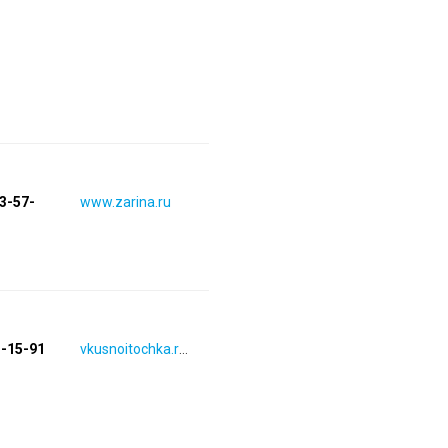
83-57-
www.zarina.ru
3-15-91
vkusnoitochka.ruvkusnoitochka.ru