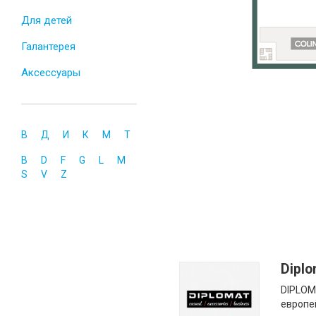
Для детей
Галантерея
Аксессуары
В
Д
И
К
М
Т
B
D
F
G
L
M
S
V
Z
Dipl
DIPLOM
европе