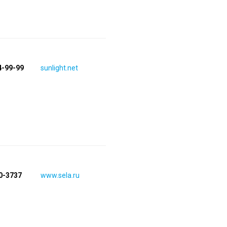
4-99-99
sunlight.net
00-3737
www.sela.ru