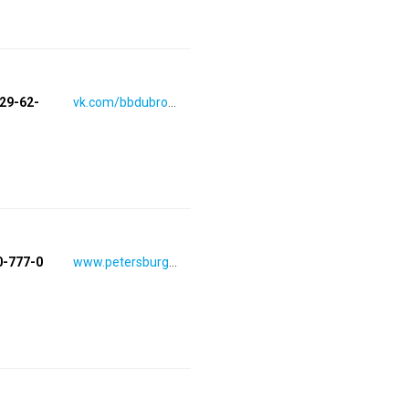
929-62-
vk.com/bbdubrowskiy
0-777-0
www.petersburg.imperiasumok.ru