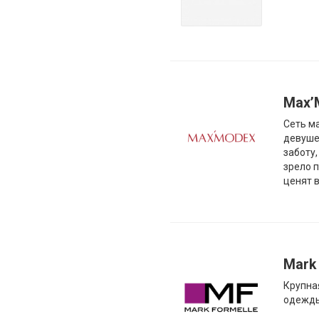
Max’
Cеть м
девуше
заботу
зрело 
ценят 
Mark
Крупна
одежд