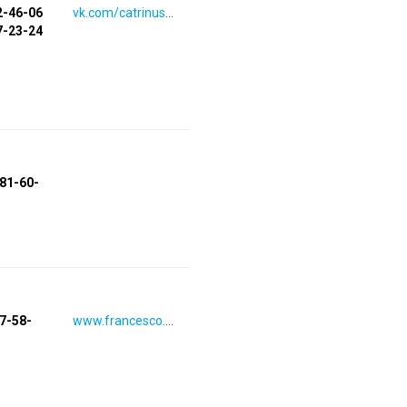
2-46-06
vk.com/catrinushka
7-23-24
581-60-
07-58-
www.francesco.ru