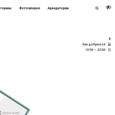
стораны
Фотогалерея
Арендаторам
СПб, Заневский просп., д. 67, к.2 / д. 71
Как добраться
10:00 — 22:00