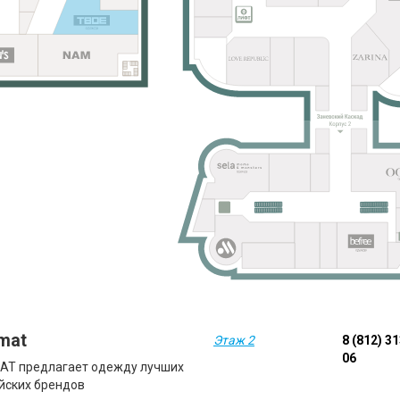
omat
Этаж 2
8 (812) 3
06
AT предлагает одежду лучших
йских брендов