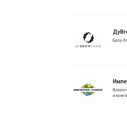
ДуBr
Броу-б
Импе
Всерос
и кожг