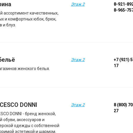
рина
Этаж 2
8-921-89
8-965-75
й ассортимент качественных,
ых и комфортных юбок, брюк,
 и блуз.
бельё
Этаж 2
+7 (921) 
17
агазинов женского белья.
CESCO DONNI
Этаж 2
8 (800) 7
27
SCO DONNI - бренд женской,
й обуви, аксессуаров и
ерской одежды с собственной
оримой эстетикой и шармом.