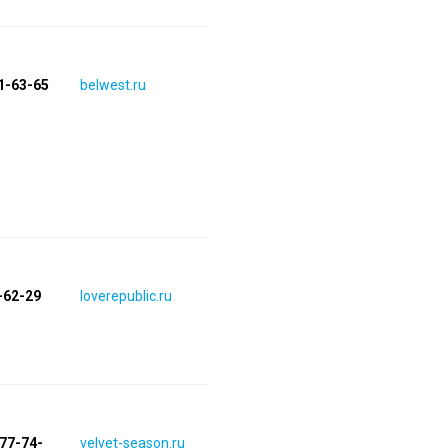
1-63-65
belwest.ru
-62-29
loverepublic.ru
677-74-
velvet-season.ru