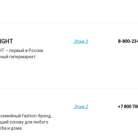
IGHT
Этаж 2
8-800-23
HT – первый в России
ный гипермаркет.
Этаж 2
+7 800 7
 семейный fashion-бренд,
щий основу для любого
оба и дома.