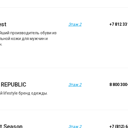
est
Этаж 2
+7 812 33
йший производитель обуви из
льной кожи для мужчин и
н.
 REPUBLIC
Этаж 2
8 800 300
 lifestyle бренд одежды.
t Season
Этаж 2
+7 (812) 