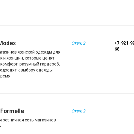
Modex
Этаж 2
+7-921-9
68
агазинов женской одежды для
к и женщин, которые ценят
, комфорт, разумный гардероб,
подходят к выбору одежды,
время.
 Formelle
Этаж 2
я розничная сеть магазинов
ы.