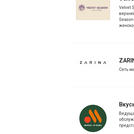
Velvet 
верхне
Season
женско
ZARI
Сеть м
Вкус
Ведуща
обслуж
предст