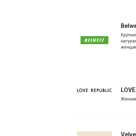
Belw
Крупне
натура
женщи
LOVE
Женский
Velve