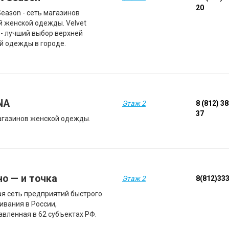
20
Season - сеть магазинов
й женской одежды. Velvet
 - лучший выбор верхней
й одежды в городе.
NA
Этаж 2
8 (812) 3
37
агазинов женской одежды.
но — и точка
Этаж 2
8(812)33
я сеть предприятий быстрого
ивания в России,
авленная в 62 субъектах РФ.