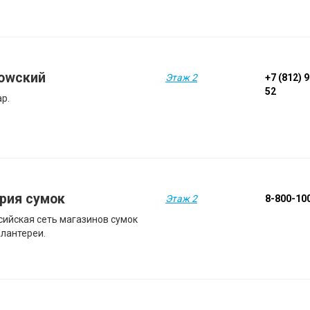
owский
Этаж 2
+7 (812) 
52
ар.
рия сумок
Этаж 2
8-800-10
сийская сеть магазинов сумок
алантереи.