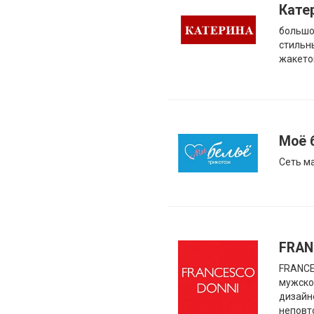
Кате
большо
стильн
жакетов
Моё 
Cеть м
FRAN
FRANCE
мужско
дизайн
неповт