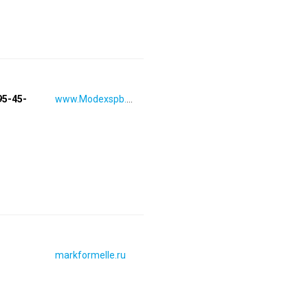
95-45-
www.Modexspb.ru
markformelle.ru